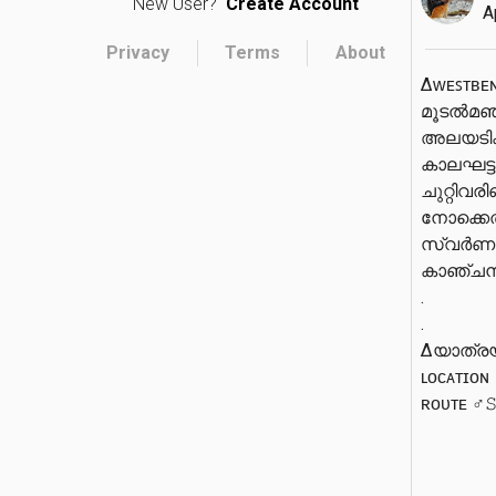
New User?
Create Account
A
Privacy
Terms
About
∆ᴡᴇꜱᴛʙᴇɴ
മൂടൽമഞ്
അലയടിക്ക
കാലഘട്ട
ചുറ്റിവര
നോക്കെത്താ
സ്വർണമക
കാഞ്ചൻ
.

.

∆യാത്ര
ʟᴏᴄᴀᴛɪᴏɴ ♂️ 
ʀᴏᴜᴛᴇ ♂️𝚂𝚒