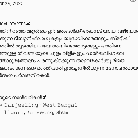
pr 29, 2025
ɢᴀʟ ᴅɪᴀʀɪᴇꜱ🗻

ഞ് നിറഞ്ഞ ആല്‍പ്പൈന്‍ മരങ്ങള്‍ക്ക് അകമ്പടിയായി വഴിയോര
ുന്ന ടിബറ്റൻഫ്ലാഗുകളും ബുദ്ധവിഹാരങ്ങളും, ബ്രട്ടീഷ് 
ത്തിൽ തുടങ്ങിയ പഴയ തേയിലത്തോട്ടങ്ങളും അതിനെ 
ിഞ്ഞുള്ള തീവണ്ടിയുടെ ചൂളം വിളികളും, ഡാർജിലിംഗിലെ 
ദൂരത്തോളം പരന്നുകിടക്കുന്ന താഴ്‌വരകൾക്കു മീതെ 
ുടം കണക്കെ മഞ്ഞ് വാരിപ്പുതച്ചുനിൽക്കുന്ന മനോഹരമായ 
ജംഗ പർവതനിരകൾ.

യുടെ നാൾവഴികൾ🍂

𝙳𝚊𝚛𝚓𝚎𝚎𝚕𝚒𝚗𝚐 - 𝚆𝚎𝚜𝚝 𝙱𝚎𝚗𝚐𝚊𝚕

𝚕𝚒𝚐𝚞𝚛𝚒, 𝙺𝚞𝚛𝚜𝚎𝚘𝚗𝚐, 𝙶𝚑u𝚖