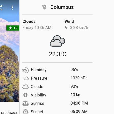
location_off
Columbus
are
more_vert
Clouds
Wind
Friday 10:36 AM
3.38 km/h
star
10
22.3°C
96%
Humidity
1020 hPa
Pressure
90%
Clouds
10 km
Visibility
04:06 PM
Sunrise
06:09 AM
Sunset
80 views