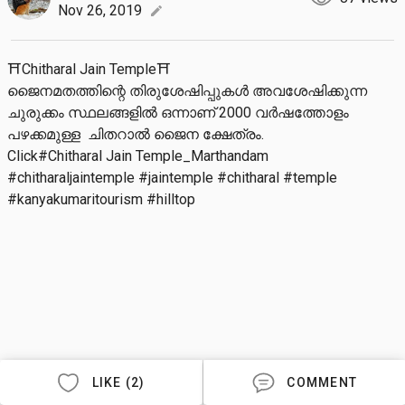
Nov 26, 2019
edit
⛩️Chitharal Jain Temple⛩️

ജൈനമതത്തിന്റെ തിരുശേഷിപ്പുകൾ അവശേഷിക്കുന്ന 
ചുരുക്കം സ്ഥലങ്ങളിൽ ഒന്നാണ് 2000 വർഷത്തോളം 
പഴക്കമുള്ള  ചിതറാൽ ജൈന ക്ഷേത്രം.

Click#Chitharal Jain Temple_Marthandam

#chitharaljaintemple #jaintemple #chitharal #temple 
#kanyakumaritourism #hilltop
LIKE (2)
COMMENT