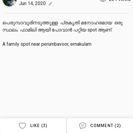
Jun 14, 2020
edit
പെരുമ്പാവൂരിനടുത്തുള്ള  പ്രകൃതി മനോഹരമായ  ഒരു 
സ്ഥലം. ഫാമിലി ആയി പോവാൻ പറ്റിയ spot ആണ്.

A family spot near perumbavoor, ernakulam
LIKE (3)
COMMENT (2)